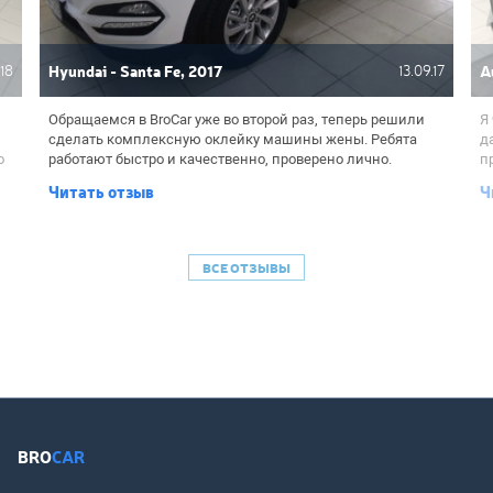
.18
Hyundai - Santa Fe, 2017
13.09.17
A
Обращаемся в BroCar уже во второй раз, теперь решили
Я
сделать комплексную оклейку машины жены. Ребята
д
о
работают быстро и качественно, проверено лично.
п
Машина блестит как новая из салона. Жена довольна, а
п
Читать отзыв
Ч
мне спокойно: можно надолго забыть о царапинах и
г
е
потертостях. Спасибо еще раз!
д
О
на
р
ВСЕ ОТЗЫВЫ
с
х
но
BRO
CAR