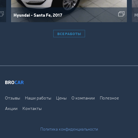
Hyundai - Santa Fe, 2017
M
ВСЕ РАБОТЫ
BRO
CAR
Отзывы
Наши работы
Цены
О компании
Полезное
Акции
Контакты
Политика конфиденциальности